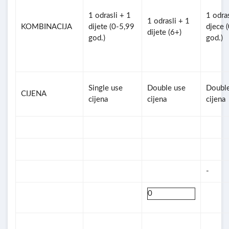
1 odrasli + 1
1 odras
1 odrasli + 1
KOMBINACIJA
dijete (0-5,99
djece 
dijete (6+)
god.)
god.)
Single use
Double use
Double
CIJENA
cijena
cijena
cijena
-
0