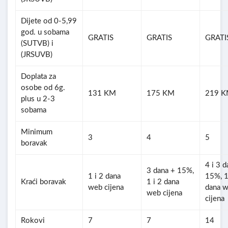
Dijete od 0-5,99
god. u sobama
GRATIS
GRATIS
GRATI
(SUTVB) i
(JRSUVB)
Doplata za
osobe od 6g.
131 KM
175 KM
219 
plus u 2-3
sobama
Minimum
3
4
5
boravak
4 i 3 d
3 dana + 15%,
1 i 2 dana
15%, 1
Kraći boravak
1 i 2 dana
web cijena
dana 
web cijena
cijena
Rokovi
7
7
14