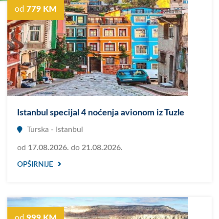
od
779 KM
Istanbul specijal 4 noćenja avionom iz Tuzle
Turska - Istanbul
od
17.08.2026.
do
21.08.2026.
OPŠIRNIJE
od
999 KM