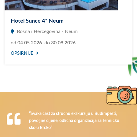
Hotel Sunce 4* Neum
Bosna i Hercegovina - Neum
od
04.05.2026.
do
30.09.2026.
OPŠIRNIJE
“Svaka cast za strucnu ekskurziju u Budimpesti,
povoljne cijene, odlicna organizacija za Tehnicku
skolu Brcko”