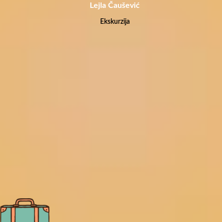
Lejla Čaušević
Ekskurzija