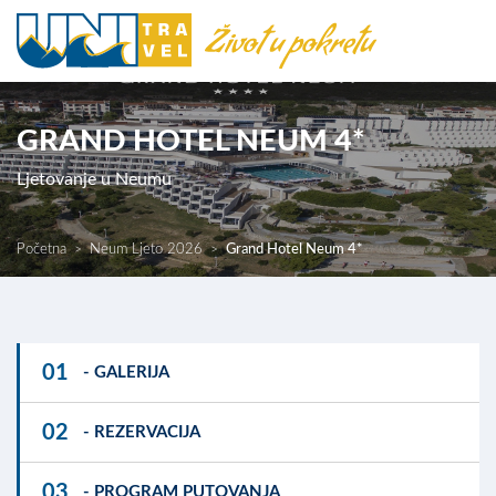
GRAND HOTEL NEUM 4*
Ljetovanje u Neumu
Početna
Neum Ljeto 2026
Grand Hotel Neum 4*
01
- GALERIJA
02
- REZERVACIJA
03
- PROGRAM PUTOVANJA