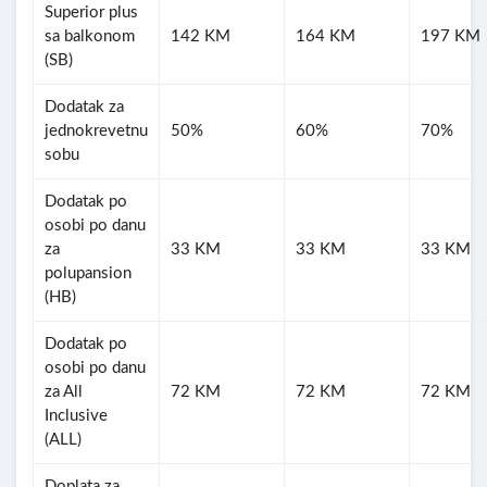
Superior plus
sa balkonom
142 KM
164 KM
197 KM
(SB)
Dodatak za
jednokrevetnu
50%
60%
70%
sobu
Dodatak po
osobi po danu
za
33 KM
33 KM
33 KM
polupansion
(HB)
Dodatak po
osobi po danu
za All
72 KM
72 KM
72 KM
Inclusive
(ALL)
Doplata za