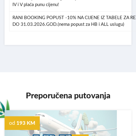
IV i V plaća punu cijenu!
RANI BOOKING POPUST -10% NA CIJENE IZ TABELE ZA R
DO 31.03.2026.GOD.(nema popust za HB i ALL uslugu)
Preporučena putovanja
od
193 KM