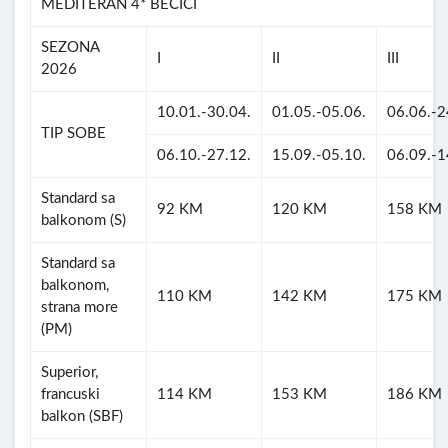
MEDITERAN 4* BEČIĆI
SEZONA
I
II
III
2026
10.01.-30.04.
01.05.-05.06.
06.06.-2
TIP SOBE
06.10.-27.12.
15.09.-05.10.
06.09.-1
Standard sa
92 KM
120 KM
158 KM
balkonom (S)
Standard sa
balkonom,
110 KM
142 KM
175 KM
strana more
(PM)
Superior,
francuski
114 KM
153 KM
186 KM
balkon (SBF)