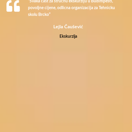
“Svaka cast za strucnu ekskurziju u Budimpesti,
povoljne cijene, odlicna organizacija za Tehnicku
skolu Brcko”
Lejla Čaušević
Ekskurzija