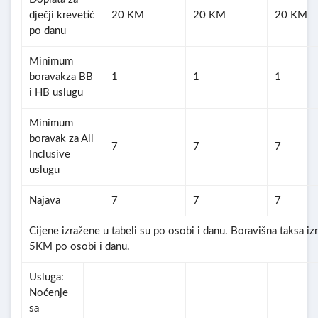
dječji krevetić
20 KM
20 KM
20 KM
po danu
Minimum
boravakza BB
1
1
1
i HB uslugu
Minimum
boravak za All
7
7
7
Inclusive
uslugu
Najava
7
7
7
Cijene izražene u tabeli su po osobi i danu. Boravišna taksa iz
5KM po osobi i danu.
Usluga:
Noćenje
sa